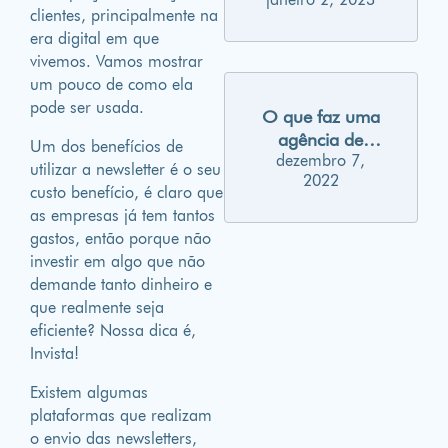
marketing para
clientes, principalmente na
2023
era digital em que
vivemos. Vamos mostrar
um pouco de como ela
pode ser usada.
O que faz uma
agência de
Um dos benefícios de
dezembro 7,
publicidade?
utilizar a newsletter é o seu
2022
custo benefício, é claro que
as empresas já tem tantos
gastos, então porque não
investir em algo que não
demande tanto dinheiro e
que realmente seja
eficiente? Nossa dica é,
Invista!
Existem algumas
plataformas que realizam
o envio das newsletters,