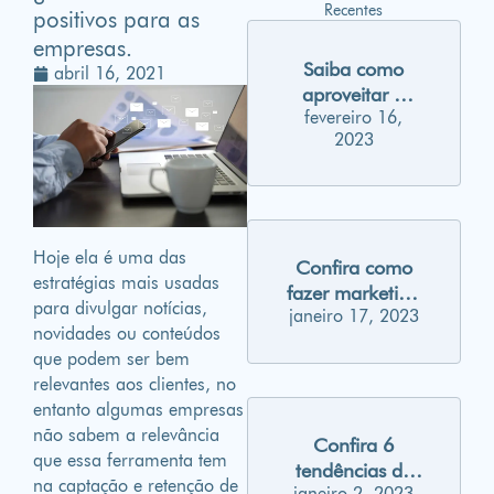
Recentes
positivos para as
empresas.
Saiba como
abril 16, 2021
aproveitar o
fevereiro 16,
carnaval para
2023
gerar
engajamento
nas suas redes
sociais
Hoje ela é uma das
Confira como
estratégias mais usadas
fazer marketing
para divulgar notícias,
janeiro 17, 2023
para Millennials
novidades ou conteúdos
que podem ser bem
relevantes aos clientes, no
entanto algumas empresas
não sabem a relevância
Confira 6
que essa ferramenta tem
tendências de
na captação e retenção de
janeiro 2, 2023