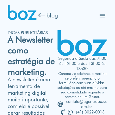
blog
DICAS PUBLICITÁRIAS
A Newsletter
como
Segunda a Sexta das 7h30
estratégia de
às 12h00 e das 13h00 às
18h30.
marketing.
Contate via telefone, e-mail ou
se preferir preencha o
A newsletter é uma
formulário com suas dúvidas,
ferramenta de
solicitações ou até mesmo para
sua comodidade requisite o
marketing digital
contato de um Gestor.
muito importante,
contato@agenciaboz.c
com ela é possível
om.br
(41) 3022-0013
gerar resultados