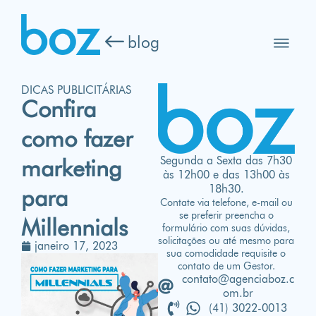
blog
DICAS PUBLICITÁRIAS
Confira
como fazer
Segunda a Sexta das 7h30
marketing
às 12h00 e das 13h00 às
18h30.
para
Contate via telefone, e-mail ou
se preferir preencha o
Millennials
formulário com suas dúvidas,
solicitações ou até mesmo para
janeiro 17, 2023
sua comodidade requisite o
contato de um Gestor.
contato@agenciaboz.c
om.br
(41) 3022-0013