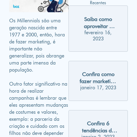
Recentes
Saiba como
Os Millennials são uma
aproveitar o
geração nascida entre
fevereiro 16,
carnaval para
1977 e 2000, então, hora
2023
gerar
de fazer marketing, é
engajamento
importante não
nas suas redes
generalizar, pois abrange
sociais
uma parte imensa da
população.
Confira como
fazer marketing
Outro fator significativo na
janeiro 17, 2023
para Millennials
hora de realizar
campanhas é lembrar que
eles apresentam mudanças
de costumes e valores,
exemplo: a parceria da
Confira 6
criação e cuidado com os
tendências de
filhos não deve depender
janeiro 2, 2023