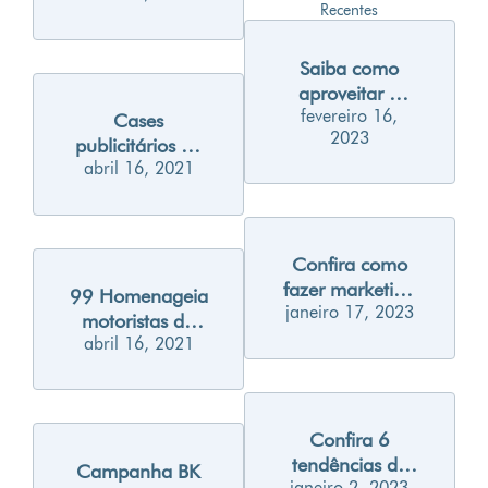
Recentes
oceano
Saiba como
aproveitar o
fevereiro 16,
carnaval para
Cases
2023
gerar
publicitários de
engajamento
abril 16, 2021
sucesso –
nas suas redes
Brasilcap diz
sociais
como ter sorte
em 2021
Confira como
fazer marketing
99 Homenageia
janeiro 17, 2023
para Millennials
motoristas do
abril 16, 2021
aplicativo
através da
‘Street Art’
Confira 6
tendências de
Campanha BK
janeiro 2, 2023