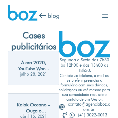
blog
Cases
publicitários
Segunda a Sexta das 7h30
A era 2020,
às 12h00 e das 13h00 às
YouTube Works
18h30.
julho 28, 2021
e os melhores
Contate via telefone, e-mail ou
cases
se preferir preencha o
formulário com suas dúvidas,
publicitários
solicitações ou até mesmo para
sua comodidade requisite o
contato de um Gestor.
contato@agenciaboz.c
Kaiak Oceano –
om.br
Ouça o
(41) 3022-0013
abril 16, 2021
chamado do