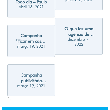
marketing para
Todo dia – Paulo
2023
abril 16, 2021
O que faz uma
agência de
Campanha
dezembro 7,
publicidade?
“Ficar em casa é
2022
março 19, 2021
fogo” do Burger
King
Campanha
publicitária
março 19, 2021
durante a
pandemia
Johnson’s – “O
sapo lavou o
mão”