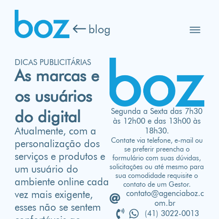
blog
DICAS PUBLICITÁRIAS
As marcas e
os usuários
Segunda a Sexta das 7h30
do digital
às 12h00 e das 13h00 às
Atualmente, com a
18h30.
Contate via telefone, e-mail ou
personalização dos
se preferir preencha o
serviços e produtos e
formulário com suas dúvidas,
solicitações ou até mesmo para
um usuário do
sua comodidade requisite o
ambiente online cada
contato de um Gestor.
contato@agenciaboz.c
vez mais exigente,
om.br
esses não se sentem
(41) 3022-0013