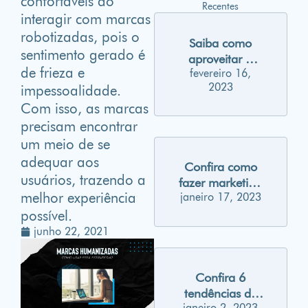
confortáveis ao
Recentes
interagir com marcas
robotizadas, pois o
Saiba como
sentimento gerado é
aproveitar o
de frieza e
fevereiro 16,
carnaval para
2023
impessoalidade.
gerar
engajamento
Com isso, as marcas
nas suas redes
precisam encontrar
sociais
um meio de se
adequar aos
Confira como
usuários, trazendo a
fazer marketing
melhor experiência
janeiro 17, 2023
para Millennials
possível.
junho 22, 2021
Confira 6
tendências de
janeiro 2, 2023