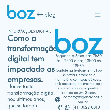
blog
INFORMAÇÕES DIGITAIS
Como a
transformação
Segunda a Sexta das 7h30
digital tem
às 12h00 e das 13h00 às
18h30.
impactado as
Contate via telefone, e-mail ou
se preferir preencha o
empresas.
formulário com suas dúvidas,
solicitações ou até mesmo para
Houve tanta
sua comodidade requisite o
transformação digital
contato de um Gestor.
contato@agenciaboz.c
nos últimos anos,
om.br
que se tornou
(41) 3022-0013