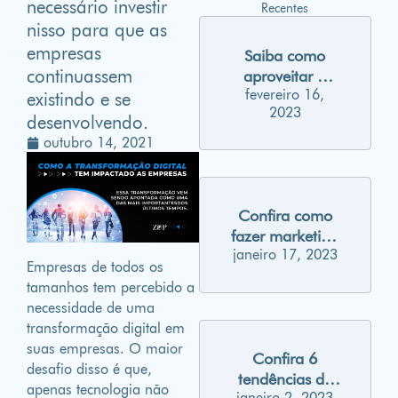
necessário investir
Recentes
nisso para que as
empresas
Saiba como
continuassem
aproveitar o
fevereiro 16,
carnaval para
existindo e se
2023
gerar
desenvolvendo.
engajamento
outubro 14, 2021
nas suas redes
sociais
Confira como
fazer marketing
janeiro 17, 2023
para Millennials
Empresas de todos os
tamanhos tem percebido a
necessidade de uma
transformação digital em
suas empresas. O maior
Confira 6
desafio disso é que,
tendências de
apenas tecnologia não
janeiro 2, 2023