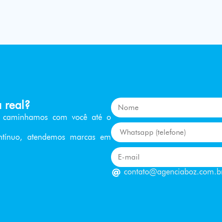
a real?
o, caminhamos com você até o
ntínuo, atendemos marcas em
contato@agenciaboz.com.b