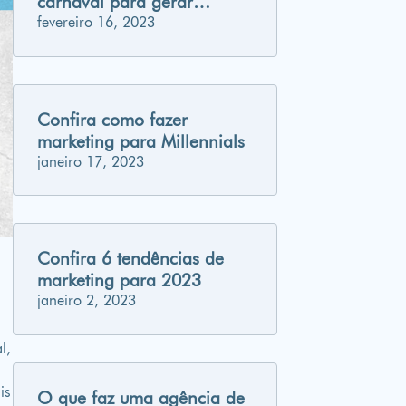
carnaval para gerar
engajamento nas suas
fevereiro 16, 2023
redes sociais
Confira como fazer
marketing para Millennials
janeiro 17, 2023
Confira 6 tendências de
marketing para 2023
janeiro 2, 2023
e
l,
s
is
O que faz uma agência de